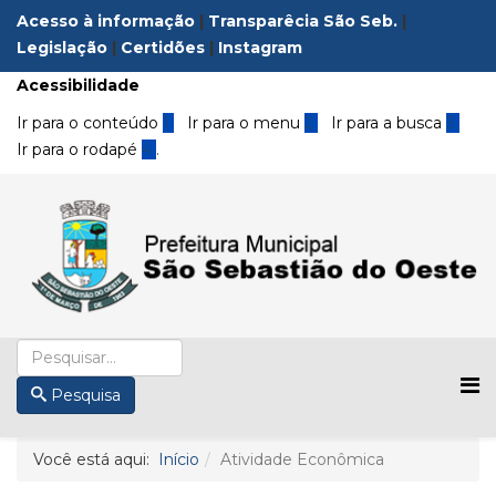
Acesso à informação
|
Transparêcia São Seb.
|
Legislação
|
Certidões
|
Instagram
Acessibilidade
Ir para o conteúdo
1
Ir para o menu
2
Ir para a busca
3
Ir para o rodapé
4
.
Pesquisa
Você está aqui:
Início
Atividade Econômica