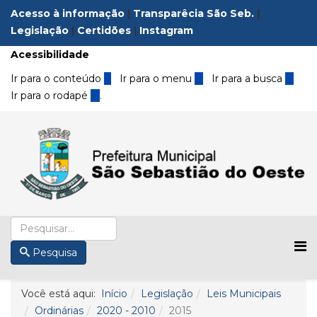
Acesso à informação
|
Transparêcia São Seb.
|
Legislação
|
Certidões
|
Instagram
Acessibilidade
Ir para o conteúdo
1
Ir para o menu
2
Ir para a busca
3
Ir para o rodapé
4
.
Pesquisa
Você está aqui:
Início
Legislação
Leis Municipais
Ordinárias
2020 - 2010
2015