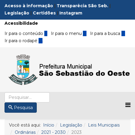
Acesso à informação
|
Transparêcia São Seb.
|
Legislação
|
Certidões
|
Instagram
Acessibilidade
Ir para o conteúdo
1
Ir para o menu
2
Ir para a busca
3
Ir para o rodapé
4
.
Pesquisa
Você está aqui:
Início
Legislação
Leis Municipais
Ordinárias
2021 - 2030
2023