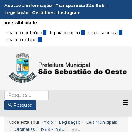
Acesso à informação
|
Transparêcia São Seb.
|
Legislação
|
Certidões
|
Instagram
Acessibilidade
Ir para o conteúdo
1
Ir para o menu
2
Ir para a busca
3
Ir para o rodapé
4
.
Pesquisa
Você está aqui:
Início
Legislação
Leis Municipais
Ordinárias
1989 - 1980
1980