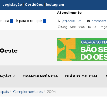
|
Legislação
|
Certidões
|
Instagram
Atendimento
 busca
3
Ir para o rodapé
4
.
(37) 3286-1173
pmssoest
Seg - Sex 07:00 - 16:00 - Praç
LAÇÃO
TRANSPARÊNCIA
DIÁRIO OFICIAL
cipais
Complementares
2004