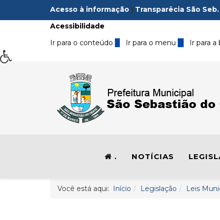
Acesso à informação
|
Transparêcia São Seb.
Acessibilidade
Ir para o conteúdo
1
Ir para o menu
2
Ir para a
.
NOTÍCIAS
LEGIS
Você está aqui:
Início
Legislação
Leis Muni