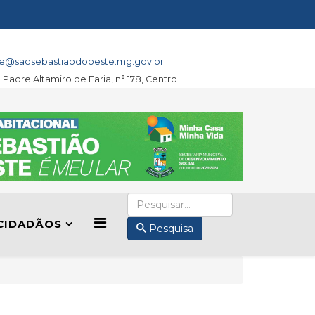
e@saosebastiaodooeste.mg.gov.br
a Padre Altamiro de Faria, n° 178, Centro
CIDADÃOS
Pesquisa