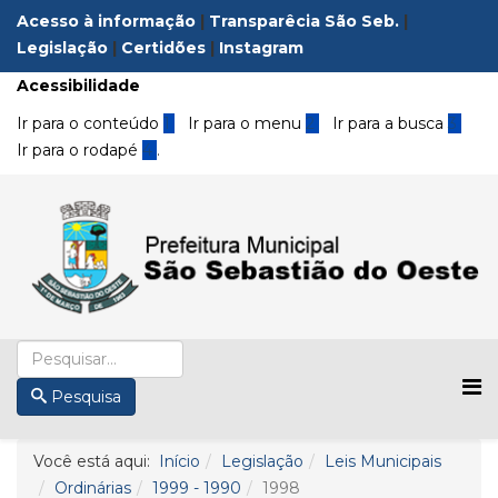
Acesso à informação
|
Transparêcia São Seb.
|
Legislação
|
Certidões
|
Instagram
Acessibilidade
Ir para o conteúdo
1
Ir para o menu
2
Ir para a busca
3
Ir para o rodapé
4
.
Pesquisa
Você está aqui:
Início
Legislação
Leis Municipais
Ordinárias
1999 - 1990
1998