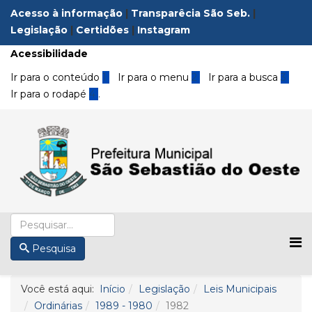
Acesso à informação
|
Transparêcia São Seb.
|
Legislação
|
Certidões
|
Instagram
Acessibilidade
Ir para o conteúdo
1
Ir para o menu
2
Ir para a busca
3
Ir para o rodapé
4
.
Pesquisa
Você está aqui:
Início
Legislação
Leis Municipais
Ordinárias
1989 - 1980
1982