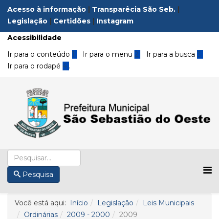
Acesso à informação
|
Transparêcia São Seb.
|
Legislação
|
Certidões
|
Instagram
Acessibilidade
Ir para o conteúdo
1
Ir para o menu
2
Ir para a busca
3
Ir para o rodapé
4
.
Pesquisa
Você está aqui:
Início
Legislação
Leis Municipais
Ordinárias
2009 - 2000
2009