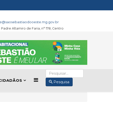
e@saosebastiaodooeste.mg.gov.br
a Padre Altamiro de Faria, n° 178, Centro
CIDADÃOS
Pesquisa