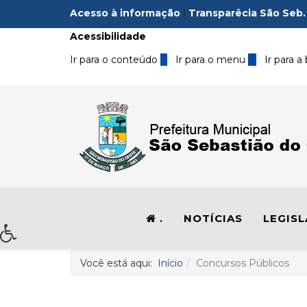
Acesso à informação
|
Transparêcia São Seb.
Acessibilidade
Ir para o conteúdo
1
Ir para o menu
2
Ir para a
.
NOTÍCIAS
LEGIS
Você está aqui:
Início
Concursos Públicos