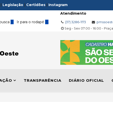
|
Legislação
|
Certidões
|
Instagram
Atendimento
 busca
3
Ir para o rodapé
4
.
(37) 3286-1173
pmssoest
Seg - Sex 07:00 - 16:00 - Praç
LAÇÃO
TRANSPARÊNCIA
DIÁRIO OFICIAL