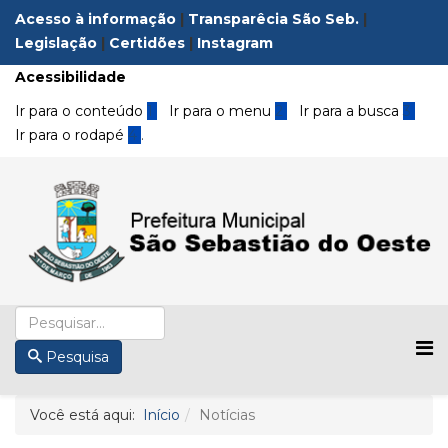
Acesso à informação
|
Transparêcia São Seb.
|
Legislação
|
Certidões
|
Instagram
Acessibilidade
Ir para o conteúdo
1
Ir para o menu
2
Ir para a busca
3
Ir para o rodapé
4
.
Pesquisa
Você está aqui:
Início
Notícias