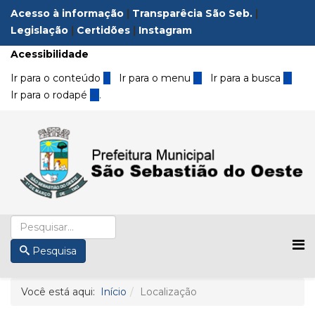
Acesso à informação
|
Transparêcia São Seb.
|
Legislação
|
Certidões
|
Instagram
Acessibilidade
Ir para o conteúdo
1
Ir para o menu
2
Ir para a busca
3
Ir para o rodapé
4
.
Pesquisa
Você está aqui:
Início
Localização