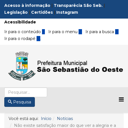
Acesso à informação
|
Transparêcia São Seb.
|
Legislação
|
Certidões
|
Instagram
Acessibilidade
Ir para o conteúdo
1
Ir para o menu
2
Ir para a busca
3
Ir para o rodapé
4
.
Pesquisa
Você está aqui:
Início
Notícias
Não existe satisfação maior do que ver a alegria e a