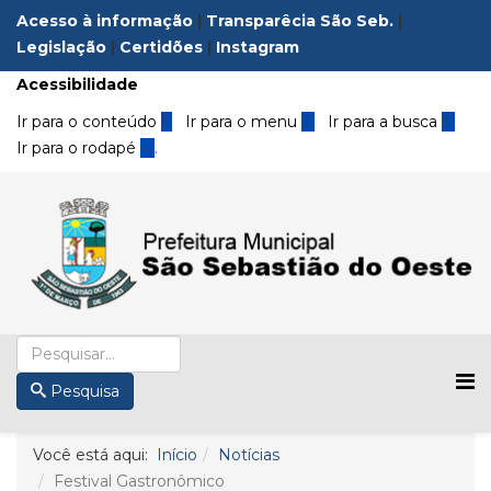
Acesso à informação
|
Transparêcia São Seb.
|
Legislação
|
Certidões
|
Instagram
Acessibilidade
Ir para o conteúdo
1
Ir para o menu
2
Ir para a busca
3
Ir para o rodapé
4
.
Pesquisa
Você está aqui:
Início
Notícias
Festival Gastronômico