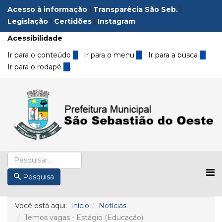
Acesso à informação
|
Transparêcia São Seb.
|
Legislação
|
Certidões
|
Instagram
Acessibilidade
Ir para o conteúdo
1
Ir para o menu
2
Ir para a busca
3
Ir para o rodapé
4
.
Pesquisa
Você está aqui:
Início
Notícias
Temos vagas - Estágio (Educação)