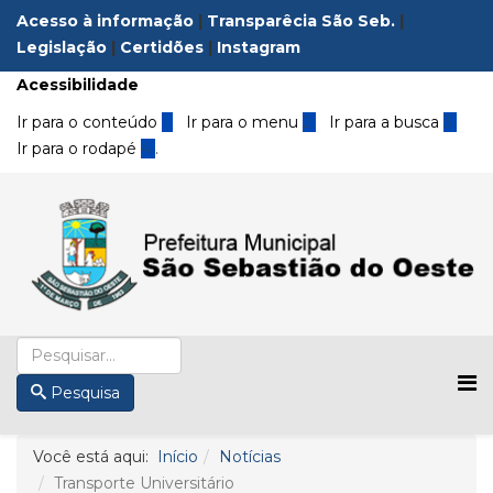
Acesso à informação
|
Transparêcia São Seb.
|
Legislação
|
Certidões
|
Instagram
Acessibilidade
Ir para o conteúdo
1
Ir para o menu
2
Ir para a busca
3
Ir para o rodapé
4
.
Pesquisa
Você está aqui:
Início
Notícias
Transporte Universitário