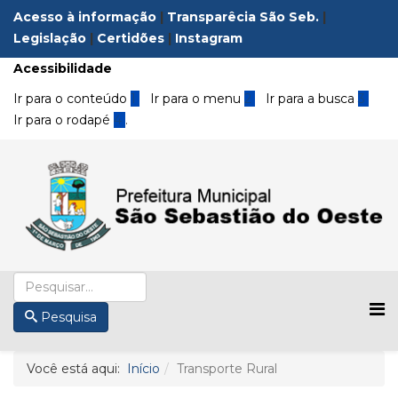
Acesso à informação
|
Transparêcia São Seb.
|
Legislação
|
Certidões
|
Instagram
Acessibilidade
Ir para o conteúdo
1
Ir para o menu
2
Ir para a busca
3
Ir para o rodapé
4
.
Pesquisa
Você está aqui:
Início
Transporte Rural