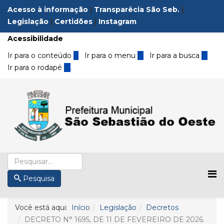
Acesso à informação
|
Transparêcia São Seb.
|
Legislação
|
Certidões
|
Instagram
Acessibilidade
Ir para o conteúdo
1
Ir para o menu
2
Ir para a busca
3
Ir para o rodapé
4
.
Pesquisa
Você está aqui:
Início
Legislação
Decretos
DECRETO N° 1695, DE 11 DE FEVEREIRO DE 2026.