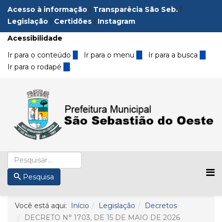
Acesso à informação
|
Transparêcia São Seb.
|
Legislação
|
Certidões
|
Instagram
Acessibilidade
Ir para o conteúdo
1
Ir para o menu
2
Ir para a busca
3
Ir para o rodapé
4
.
Pesquisa
Você está aqui:
Início
Legislação
Decretos
DECRETO N° 1703, DE 15 DE MAIO DE 2026