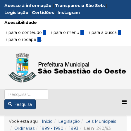
Acesso à informação
|
Transparêcia São Seb.
|
Legislação
|
Certidões
|
Instagram
Acessibilidade
Ir para o conteúdo
1
Ir para o menu
2
Ir para a busca
3
Ir para o rodapé
4
.
Pesquisa
Você está aqui:
Início
Legislação
Leis Municipais
Ordinárias
1999 - 1990
1993
Lei nº 240/93