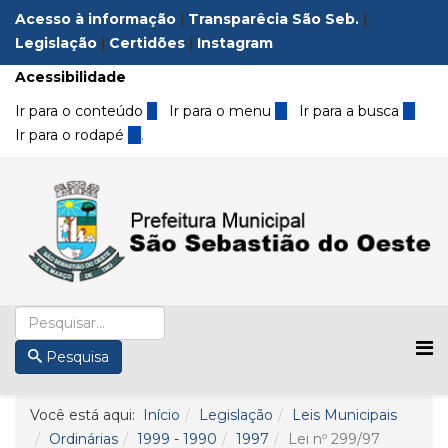
Acesso à informação
|
Transparêcia São Seb.
|
Legislação
|
Certidões
|
Instagram
Acessibilidade
Ir para o conteúdo
1
Ir para o menu
2
Ir para a busca
3
Ir para o rodapé
4
.
Pesquisa
Você está aqui:
Início
Legislação
Leis Municipais
Ordinárias
1999 - 1990
1997
Lei nº 299/97