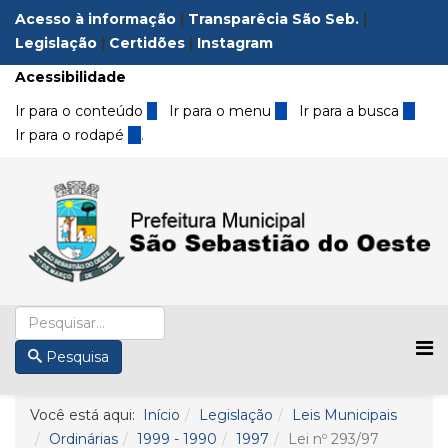
Acesso à informação
|
Transparêcia São Seb.
|
Legislação
|
Certidões
|
Instagram
Acessibilidade
Ir para o conteúdo
1
Ir para o menu
2
Ir para a busca
3
Ir para o rodapé
4
.
Pesquisa
Você está aqui:
Início
Legislação
Leis Municipais
Ordinárias
1999 - 1990
1997
Lei nº 293/97