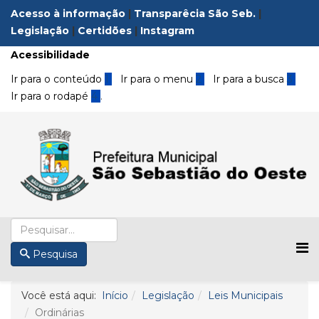
Acesso à informação
|
Transparêcia São Seb.
|
Legislação
|
Certidões
|
Instagram
Acessibilidade
Ir para o conteúdo
1
Ir para o menu
2
Ir para a busca
3
Ir para o rodapé
4
.
Pesquisa
Você está aqui:
Início
Legislação
Leis Municipais
Ordinárias