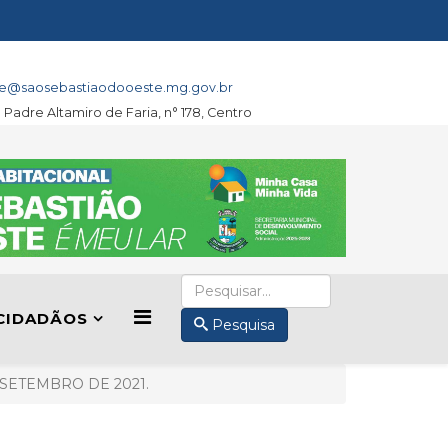
e@saosebastiaodooeste.mg.gov.br
a Padre Altamiro de Faria, n° 178, Centro
CIDADÃOS
Pesquisa
E SETEMBRO DE 2021.