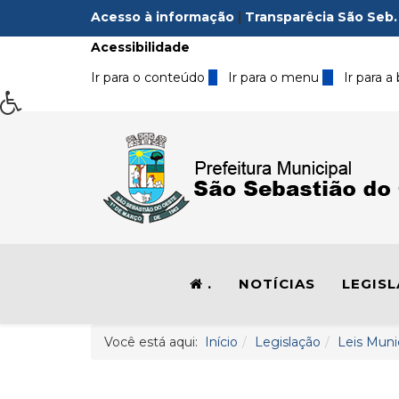
Acesso à informação
|
Transparêcia São Seb.
Acessibilidade
Ir para o conteúdo
1
Ir para o menu
2
Ir para a
.
NOTÍCIAS
LEGIS
Você está aqui:
Início
Legislação
Leis Muni