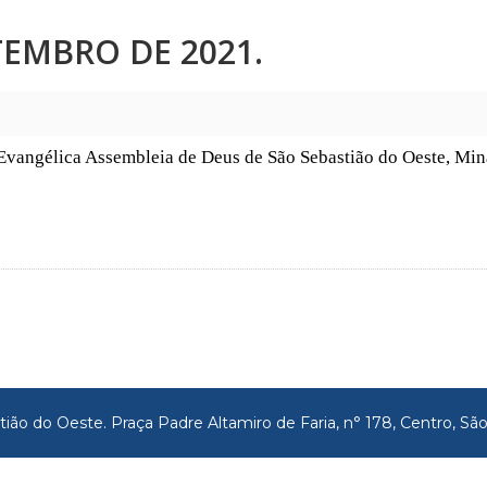
ETEMBRO DE 2021.
 Evangélica Assembleia de Deus de São Sebastião do Oeste, Min
tião do Oeste. Praça Padre Altamiro de Faria, n° 178, Centro, 