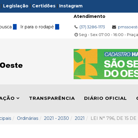
|
Legislação
|
Certidões
|
Instagram
Atendimento
 busca
3
Ir para o rodapé
4
.
(37) 3286-1173
pmssoest
Seg - Sex 07:00 - 16:00 - Praç
LAÇÃO
TRANSPARÊNCIA
DIÁRIO OFICIAL
cipais
Ordinárias
2021 - 2030
2021
LEI N° 796, DE 15 D