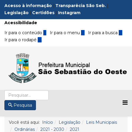
Acesso à informação
|
Transparêcia São Seb.
|
Legislação
|
Certidões
|
Instagram
Acessibilidade
Ir para o conteúdo
1
Ir para o menu
2
Ir para a busca
3
Ir para o rodapé
4
.
Pesquisa
Você está aqui:
Início
Legislação
Leis Municipais
Ordinárias
2021 - 2030
2021