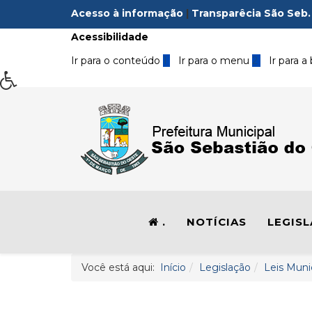
Acesso à informação
|
Transparêcia São Seb.
Acessibilidade
Ir para o conteúdo
1
Ir para o menu
2
Ir para a
.
NOTÍCIAS
LEGIS
Você está aqui:
Início
Legislação
Leis Muni