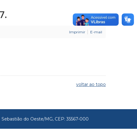
7.
Imprimir
E-mail
voltar ao topo
São Sebastião do Oeste/MG, CEP: 35567-000