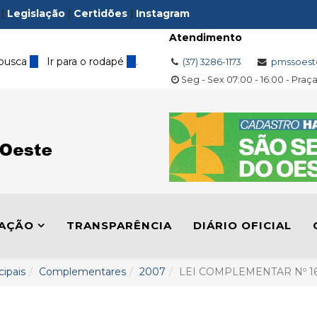
|
Legislação
|
Certidões
|
Instagram
Atendimento
 busca
3
Ir para o rodapé
4
.
(37) 3286-1173
pmssoest
Seg - Sex 07:00 - 16:00 - Praç
LAÇÃO
TRANSPARÊNCIA
DIÁRIO OFICIAL
cipais
Complementares
2007
LEI COMPLEMENTAR Nº 16