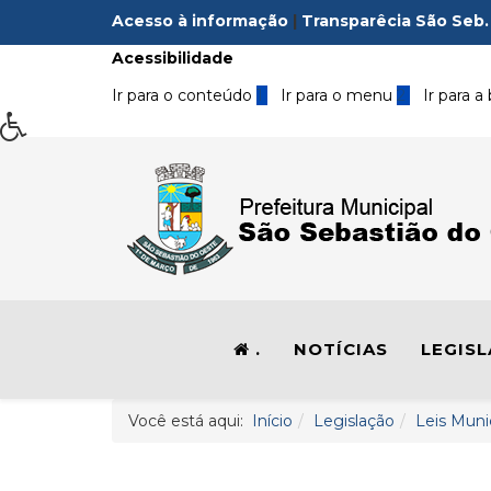
Acesso à informação
|
Transparêcia São Seb.
Acessibilidade
Ir para o conteúdo
1
Ir para o menu
2
Ir para a
.
NOTÍCIAS
LEGIS
Você está aqui:
Início
Legislação
Leis Muni