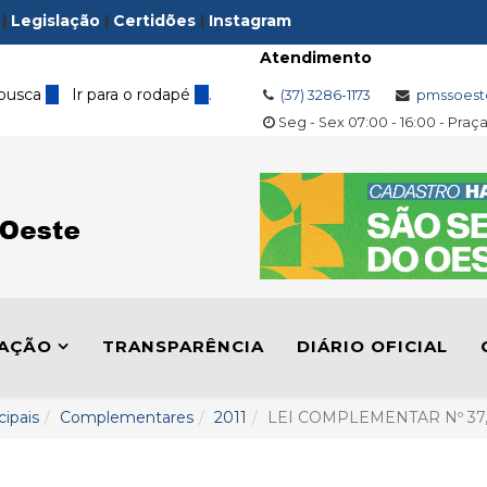
|
Legislação
|
Certidões
|
Instagram
Atendimento
 busca
3
Ir para o rodapé
4
.
(37) 3286-1173
pmssoest
Seg - Sex 07:00 - 16:00 - Praç
LAÇÃO
TRANSPARÊNCIA
DIÁRIO OFICIAL
cipais
Complementares
2011
LEI COMPLEMENTAR Nº 37,