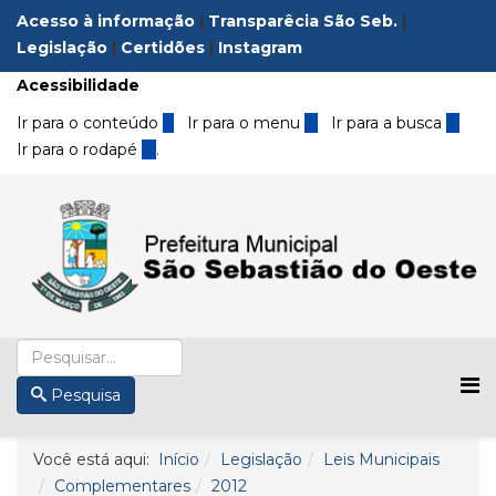
Acesso à informação
|
Transparêcia São Seb.
|
Legislação
|
Certidões
|
Instagram
Acessibilidade
Ir para o conteúdo
1
Ir para o menu
2
Ir para a busca
3
Ir para o rodapé
4
.
Pesquisa
Você está aqui:
Início
Legislação
Leis Municipais
Complementares
2012