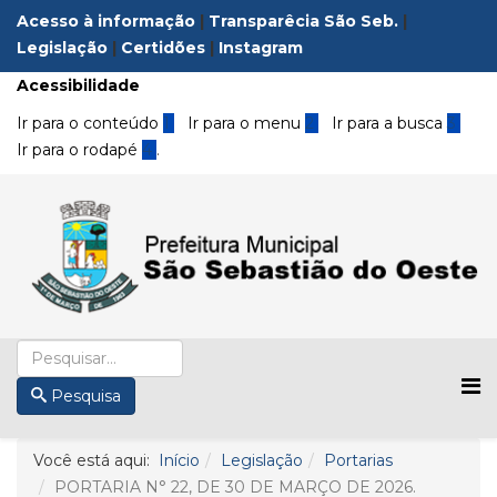
Acesso à informação
|
Transparêcia São Seb.
|
Legislação
|
Certidões
|
Instagram
Acessibilidade
Ir para o conteúdo
1
Ir para o menu
2
Ir para a busca
3
Ir para o rodapé
4
.
Pesquisa
Você está aqui:
Início
Legislação
Portarias
PORTARIA N° 22, DE 30 DE MARÇO DE 2026.