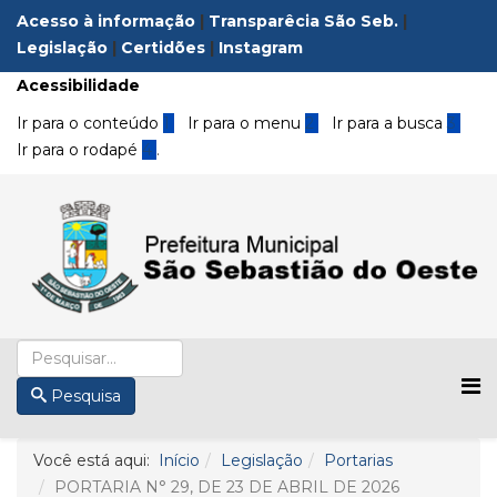
Acesso à informação
|
Transparêcia São Seb.
|
Legislação
|
Certidões
|
Instagram
Acessibilidade
Ir para o conteúdo
1
Ir para o menu
2
Ir para a busca
3
Ir para o rodapé
4
.
Pesquisa
Você está aqui:
Início
Legislação
Portarias
PORTARIA N° 29, DE 23 DE ABRIL DE 2026