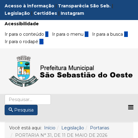
Acesso à informação
|
Transparêcia São Seb.
|
Legislação
|
Certidões
|
Instagram
Acessibilidade
Ir para o conteúdo
1
Ir para o menu
2
Ir para a busca
3
Ir para o rodapé
4
.
Pesquisa
Você está aqui:
Início
Legislação
Portarias
PORTARIA N° 31, DE 11 DE MAIO DE 2026