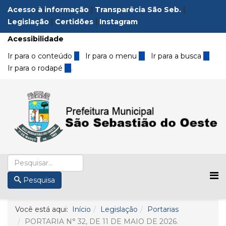
Acesso à informação
|
Transparêcia São Seb.
|
Legislação
|
Certidões
|
Instagram
Acessibilidade
Ir para o conteúdo
1
Ir para o menu
2
Ir para a busca
3
Ir para o rodapé
4
.
Pesquisa
Você está aqui:
Início
Legislação
Portarias
PORTARIA N° 32, DE 11 DE MAIO DE 2026.