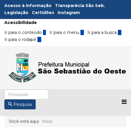
Acesso à informação
|
Transparêcia São Seb.
|
Legislação
|
Certidões
|
Instagram
Acessibilidade
Ir para o conteúdo
1
Ir para o menu
2
Ir para a busca
3
Ir para o rodapé
4
.
Pesquisa
Você está aqui:
Início