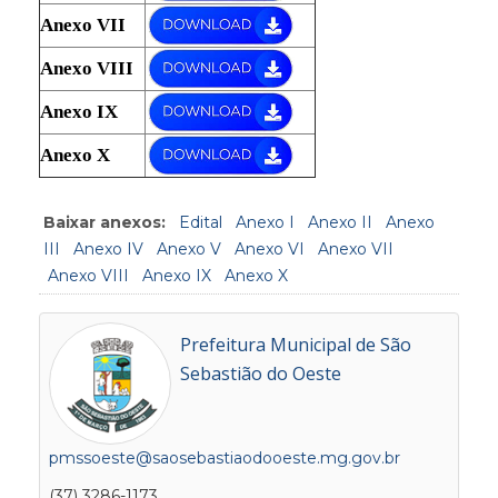
Anexo VII
Anexo VIII
Anexo IX
Anexo X
Baixar anexos:
Edital
Anexo I
Anexo II
Anexo
III
Anexo IV
Anexo V
Anexo VI
Anexo VII
Anexo VIII
Anexo IX
Anexo X
Prefeitura Municipal de São
Sebastião do Oeste
pmssoeste@saosebastiaodooeste.mg.gov.br
(37) 3286-1173