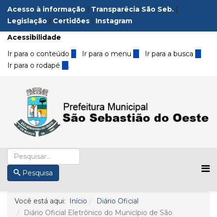
Acesso à informação
|
Transparêcia São Seb.
|
Legislação
|
Certidões
|
Instagram
Acessibilidade
Ir para o conteúdo
1
Ir para o menu
2
Ir para a busca
3
Ir para o rodapé
4
.
Pesquisa
Você está aqui:
Início
Diário Oficial
Diário Oficial Eletrônico do Município de São