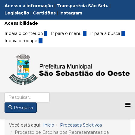
Acesso à informação
|
Transparêcia São Seb.
|
Legislação
|
Certidões
|
Instagram
Acessibilidade
Ir para o conteúdo
1
Ir para o menu
2
Ir para a busca
3
Ir para o rodapé
4
.
Pesquisa
Você está aqui:
Início
Processos Seletivos
Processo de Escolha dos Representantes da