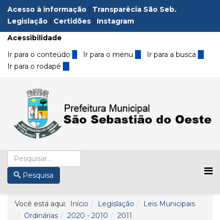
Acesso à informação
|
Transparêcia São Seb.
|
Legislação
|
Certidões
|
Instagram
Acessibilidade
Ir para o conteúdo
1
Ir para o menu
2
Ir para a busca
3
Ir para o rodapé
4
.
Pesquisa
Você está aqui:
Início
Legislação
Leis Municipais
Ordinárias
2020 - 2010
2011