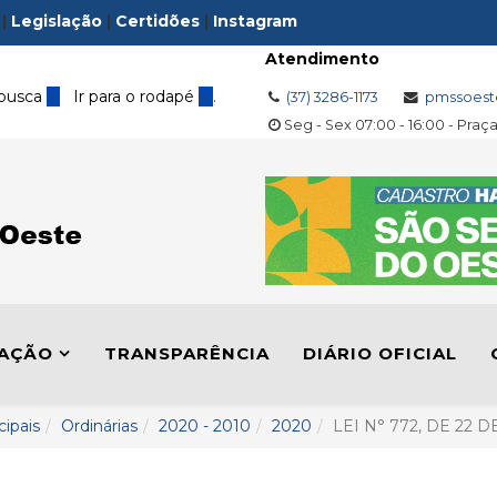
|
Legislação
|
Certidões
|
Instagram
Atendimento
 busca
3
Ir para o rodapé
4
.
(37) 3286-1173
pmssoest
Seg - Sex 07:00 - 16:00 - Praç
LAÇÃO
TRANSPARÊNCIA
DIÁRIO OFICIAL
cipais
Ordinárias
2020 - 2010
2020
LEI N° 772, DE 22