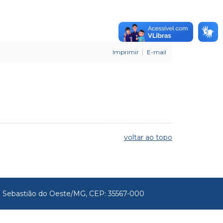
Imprimir
E-mail
voltar ao topo
São Sebastião do Oeste/MG, CEP: 35567-000