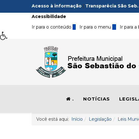
Acesso à informação
|
Transparêcia São Seb.
Acessibilidade
Ir para o conteúdo
1
Ir para o menu
2
Ir para a
.
NOTÍCIAS
LEGIS
Você está aqui:
Início
Legislação
Leis Muni