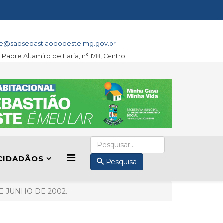
e@saosebastiaodooeste.mg.gov.br
a Padre Altamiro de Faria, n° 178, Centro
CIDADÃOS
Pesquisa
DE JUNHO DE 2002.