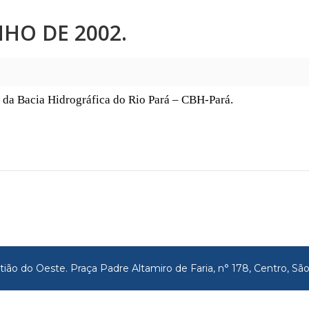
UNHO DE 2002.
 da Bacia Hidrográfica do Rio Pará – CBH-Pará.
tião do Oeste. Praça Padre Altamiro de Faria, n° 178, Centro, 