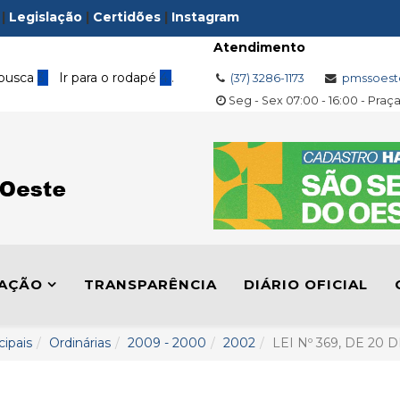
|
Legislação
|
Certidões
|
Instagram
Atendimento
 busca
3
Ir para o rodapé
4
.
(37) 3286-1173
pmssoest
Seg - Sex 07:00 - 16:00 - Praç
LAÇÃO
TRANSPARÊNCIA
DIÁRIO OFICIAL
cipais
Ordinárias
2009 - 2000
2002
LEI Nº 369, DE 20 