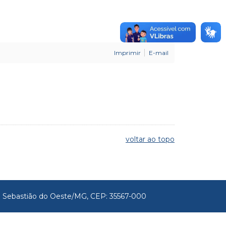
Imprimir
E-mail
voltar ao topo
São Sebastião do Oeste/MG, CEP: 35567-000