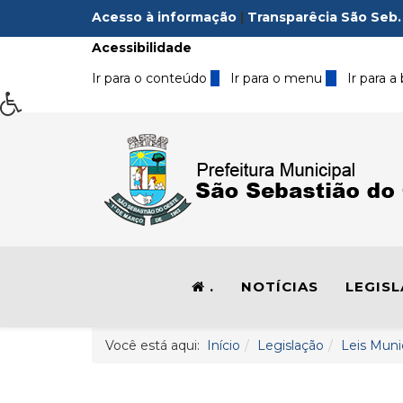
Acesso à informação
|
Transparêcia São Seb.
Acessibilidade
Ir para o conteúdo
1
Ir para o menu
2
Ir para a
.
NOTÍCIAS
LEGIS
Você está aqui:
Início
Legislação
Leis Muni