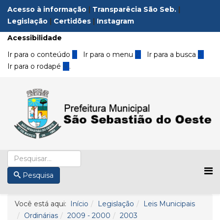
Acesso à informação
|
Transparêcia São Seb.
|
Legislação
|
Certidões
|
Instagram
Acessibilidade
Ir para o conteúdo
1
Ir para o menu
2
Ir para a busca
3
Ir para o rodapé
4
.
Pesquisa
Você está aqui:
Início
Legislação
Leis Municipais
Ordinárias
2009 - 2000
2003