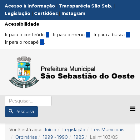
Acesso à informação
|
Transparêcia São Seb.
|
Legislação
|
Certidões
|
Instagram
Acessibilidade
Ir para o conteúdo
1
Ir para o menu
2
Ir para a busca
3
Ir para o rodapé
4
.
Pesquisa
Você está aqui:
Início
Legislação
Leis Municipais
Ordinárias
1999 - 1990
1985
Lei nº 103/85