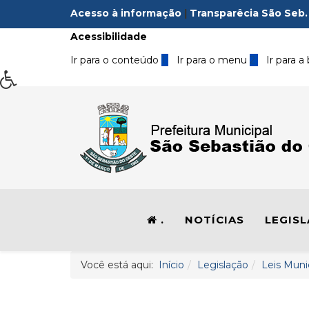
Acesso à informação
|
Transparêcia São Seb.
Acessibilidade
Ir para o conteúdo
1
Ir para o menu
2
Ir para a
.
NOTÍCIAS
LEGIS
Você está aqui:
Início
Legislação
Leis Muni