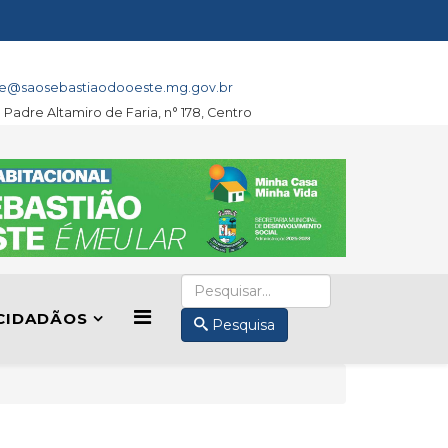
e@saosebastiaodooeste.mg.gov.br
a Padre Altamiro de Faria, n° 178, Centro
CIDADÃOS
Pesquisa