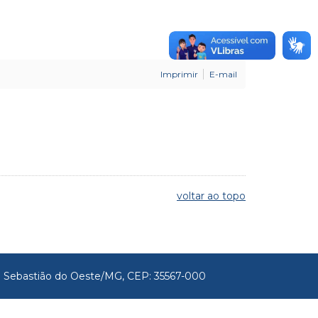
Imprimir
E-mail
voltar ao topo
São Sebastião do Oeste/MG, CEP: 35567-000