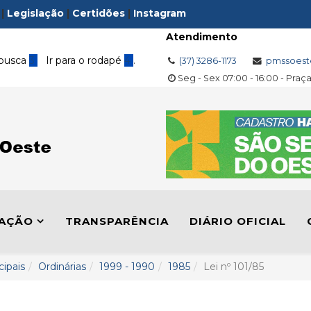
|
Legislação
|
Certidões
|
Instagram
Atendimento
 busca
3
Ir para o rodapé
4
.
(37) 3286-1173
pmssoest
Seg - Sex 07:00 - 16:00 - Praç
LAÇÃO
TRANSPARÊNCIA
DIÁRIO OFICIAL
cipais
Ordinárias
1999 - 1990
1985
Lei nº 101/85