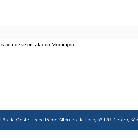
s ou que se instalar no Município.
tião do Oeste. Praça Padre Altamiro de Faria, n° 178, Centro, 