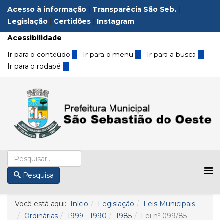
Acesso à informação
|
Transparêcia São Seb.
|
Legislação
|
Certidões
|
Instagram
Acessibilidade
Ir para o conteúdo
1
Ir para o menu
2
Ir para a busca
3
Ir para o rodapé
4
.
Pesquisa
Você está aqui:
Início
Legislação
Leis Municipais
Ordinárias
1999 - 1990
1985
Lei nº 099/85