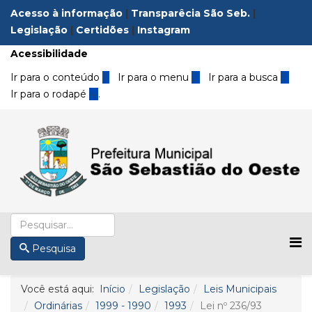
Acesso à informação
|
Transparêcia São Seb.
|
Legislação
|
Certidões
|
Instagram
Acessibilidade
Ir para o conteúdo
1
Ir para o menu
2
Ir para a busca
3
Ir para o rodapé
4
.
Pesquisa
Você está aqui:
Início
Legislação
Leis Municipais
Ordinárias
1999 - 1990
1993
Lei nº 236/93