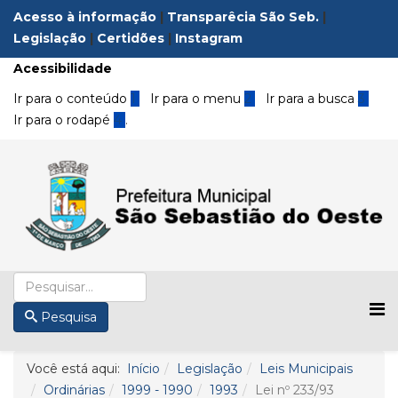
Acesso à informação
|
Transparêcia São Seb.
|
Legislação
|
Certidões
|
Instagram
Acessibilidade
Ir para o conteúdo
1
Ir para o menu
2
Ir para a busca
3
Ir para o rodapé
4
.
Pesquisa
Você está aqui:
Início
Legislação
Leis Municipais
Ordinárias
1999 - 1990
1993
Lei nº 233/93