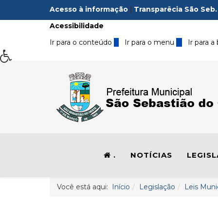
Acesso à informação
|
Transparêcia São Seb.
Acessibilidade
Ir para o conteúdo
1
Ir para o menu
2
Ir para a
.
NOTÍCIAS
LEGIS
Você está aqui:
Início
Legislação
Leis Muni