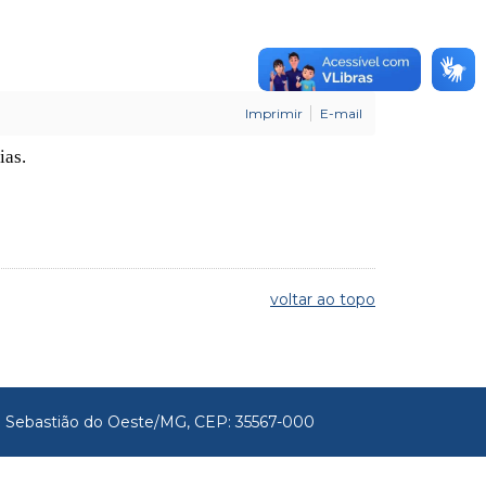
Imprimir
E-mail
ias.
voltar ao topo
São Sebastião do Oeste/MG, CEP: 35567-000