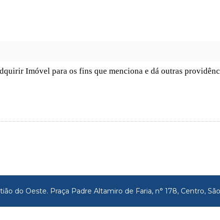
quirir Imóvel para os fins que menciona e dá outras providênc
tião do Oeste. Praça Padre Altamiro de Faria, n° 178, Centro, 