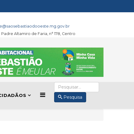
e@saosebastiaodooeste.mg.gov.br
a Padre Altamiro de Faria, n° 178, Centro
CIDADÃOS
Pesquisa