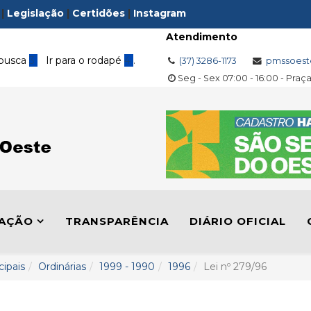
|
Legislação
|
Certidões
|
Instagram
Atendimento
 busca
3
Ir para o rodapé
4
.
(37) 3286-1173
pmssoest
Seg - Sex 07:00 - 16:00 - Praç
LAÇÃO
TRANSPARÊNCIA
DIÁRIO OFICIAL
cipais
Ordinárias
1999 - 1990
1996
Lei nº 279/96