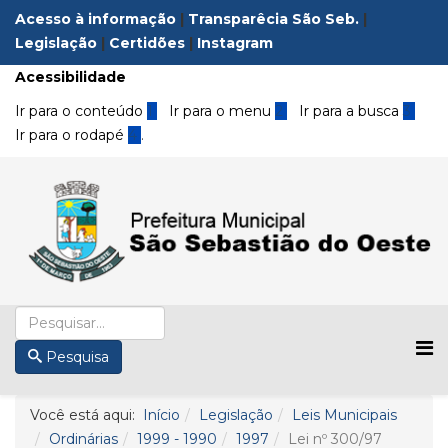
Acesso à informação
|
Transparêcia São Seb.
|
Legislação
|
Certidões
|
Instagram
Acessibilidade
Ir para o conteúdo
1
Ir para o menu
2
Ir para a busca
3
Ir para o rodapé
4
.
Pesquisa
Você está aqui:
Início
Legislação
Leis Municipais
Ordinárias
1999 - 1990
1997
Lei nº 300/97