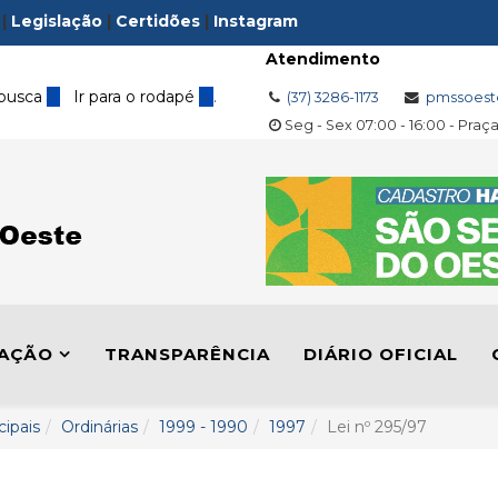
|
Legislação
|
Certidões
|
Instagram
Atendimento
 busca
3
Ir para o rodapé
4
.
(37) 3286-1173
pmssoest
Seg - Sex 07:00 - 16:00 - Praç
LAÇÃO
TRANSPARÊNCIA
DIÁRIO OFICIAL
cipais
Ordinárias
1999 - 1990
1997
Lei nº 295/97