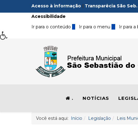
Acesso à informação
|
Transparêcia São Seb.
Acessibilidade
Ir para o conteúdo
1
Ir para o menu
2
Ir para a
.
NOTÍCIAS
LEGIS
Você está aqui:
Início
Legislação
Leis Muni