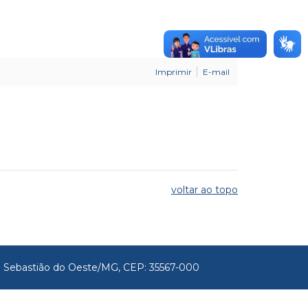
Imprimir
E-mail
voltar ao topo
São Sebastião do Oeste/MG, CEP: 35567-000