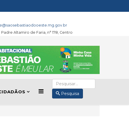
e@saosebastiaodooeste.mg.gov.br
a Padre Altamiro de Faria, n° 178, Centro
CIDADÃOS
Pesquisa