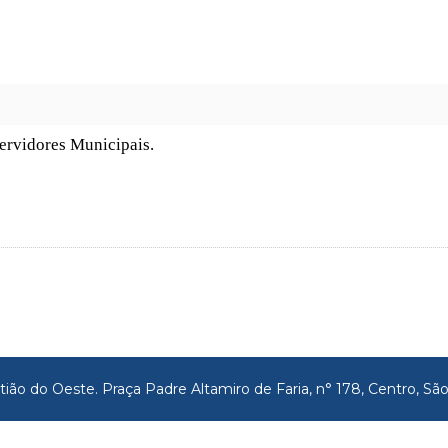
ervidores Municipais.
tião do Oeste. Praça Padre Altamiro de Faria, n° 178, Centro, 