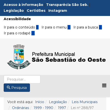
Acesso à informação
|
Transparêcia São Seb.
|
Legislação
|
Certidões
|
Instagram
Acessibilidade
Ir para o conteúdo
1
Ir para o menu
2
Ir para a busca
3
Ir para o rodapé
4
.
Pesquisa
Você está aqui:
Início
Legislação
Leis Municipais
Ordinárias
1999 - 1990
1997
Lei nº 288/97