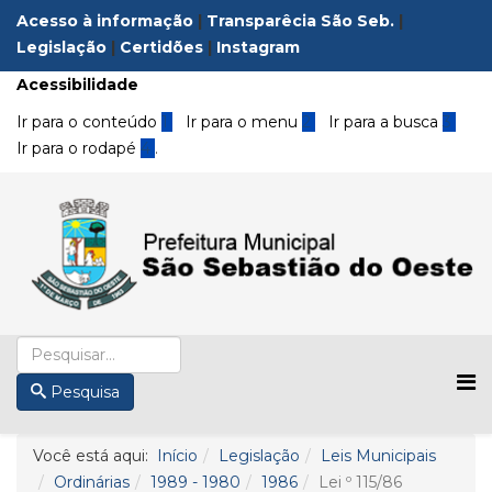
Acesso à informação
|
Transparêcia São Seb.
|
Legislação
|
Certidões
|
Instagram
Acessibilidade
Ir para o conteúdo
1
Ir para o menu
2
Ir para a busca
3
Ir para o rodapé
4
.
Pesquisa
Você está aqui:
Início
Legislação
Leis Municipais
Ordinárias
1989 - 1980
1986
Lei º 115/86