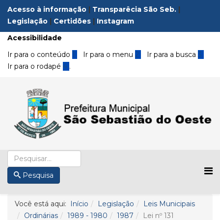
Acesso à informação
|
Transparêcia São Seb.
|
Legislação
|
Certidões
|
Instagram
Acessibilidade
Ir para o conteúdo
1
Ir para o menu
2
Ir para a busca
3
Ir para o rodapé
4
.
Pesquisa
Você está aqui:
Início
Legislação
Leis Municipais
Ordinárias
1989 - 1980
1987
Lei nº 131