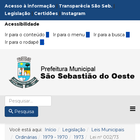
Acesso à informação
|
Transparêcia São Seb.
|
Legislação
|
Certidões
|
Instagram
Acessibilidade
Ir para o conteúdo
1
Ir para o menu
2
Ir para a busca
3
Ir para o rodapé
4
.
Pesquisa
Você está aqui:
Início
Legislação
Leis Municipais
Ordinárias
1979 - 1970
1973
Lei nº 002/73